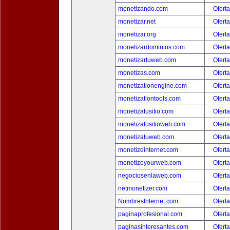
monetizando.com
Oferta
monetizar.net
Oferta
monetizar.org
Oferta
monetizardominios.com
Oferta
monetizartuweb.com
Oferta
monetizas.com
Oferta
monetizationengine.com
Oferta
monetizationtools.com
Oferta
monetizatusitio.com
Oferta
monetizatusitioweb.com
Oferta
monetizatuweb.com
Oferta
monetizeinternet.com
Oferta
monetizeyourweb.com
Oferta
negociosenlaweb.com
Oferta
netmonetizer.com
Oferta
NombresInternet.com
Oferta
paginaprofesional.com
Oferta
paginasinteresantes.com
Oferta