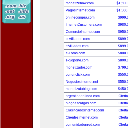
monetizenow.com
$1,500
PagosInternet.com
$1,500
onlinecompra.com
$999.
InternetCustomers.com
$980.
ComercioInternet.com
$950.
e-Afiliados.com
$899.
eAfiliados.com
$899.
e-Foros.com
$800.
e-Soporte.com
$800.
monetizador.com
$799.
conunclick.com
$550.
NegociosInternet.net
$550.
monetizatublog.com
$450.
argentinaenlinea.com
Oferta
blogdescargas.com
Oferta
ClasificadosInternet.com
Oferta
ClientesInternet.com
Oferta
comunidadenred.com
Oferta