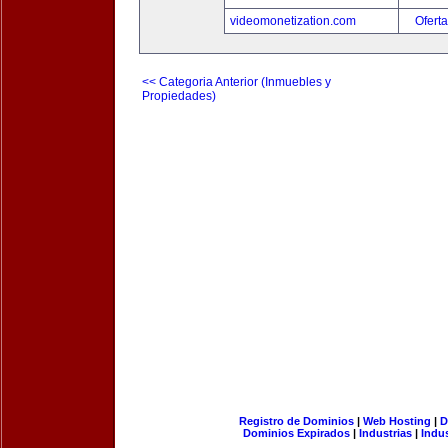
videomonetization.com
Oferta
<< Categoria Anterior (Inmuebles y
Propiedades)
Registro de Dominios
|
Web Hosting
|
D
Dominios Expirados
|
Industrias
|
Indu