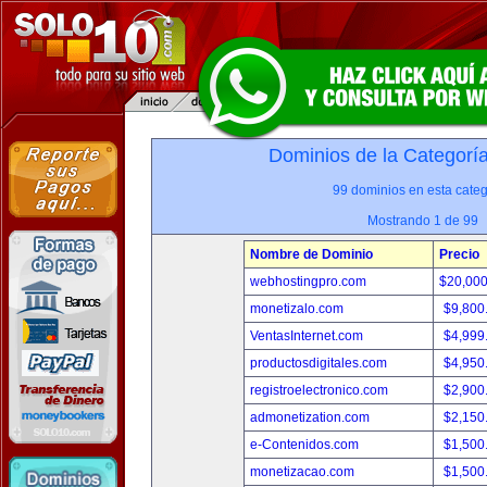
Dominios de la Categorí
99 dominios en esta categ
Mostrando 1 de 99
Nombre de Dominio
Precio
webhostingpro.com
$20,00
monetizalo.com
$9,800
VentasInternet.com
$4,999
productosdigitales.com
$4,950
registroelectronico.com
$2,900
admonetization.com
$2,150
e-Contenidos.com
$1,500
monetizacao.com
$1,500