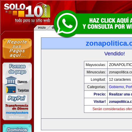
zonapolitica
Vendido!
Mayusculas:
ZONAPOLITI
Minusculas:
zonapolitica.
Longitud:
12 caracteres
Categorias:
Gobierno
,
Por
Precio:
Realizar una o
Visitar!
zonapolitica.
Serán consideradas ofer