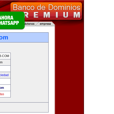
com
B.COM
om
ciedad
com
tas