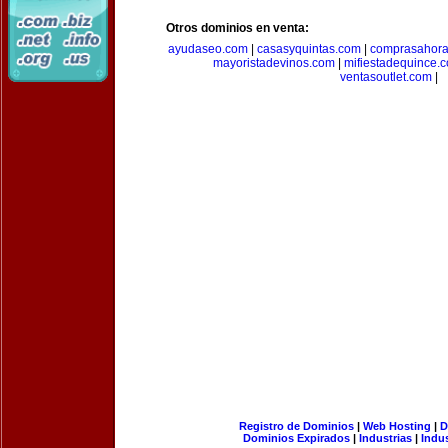
Otros dominios en venta:
ayudaseo.com
|
casasyquintas.com
|
comprasahor
mayoristadevinos.com
|
mifiestadequince.
ventasoutlet.com
|
Registro de Dominios
|
Web Hosting
|
D
Dominios Expirados
|
Industrias
|
Indu