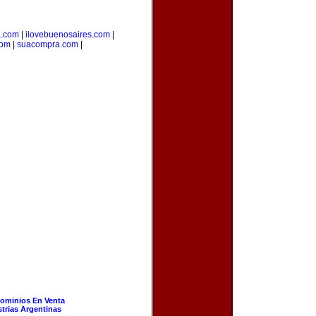
a.com
|
ilovebuenosaires.com
|
com
|
suacompra.com
|
ominios En Venta
strias Argentinas