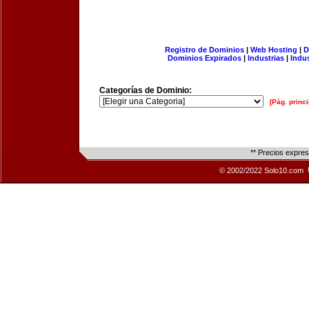
Registro de Dominios
|
Web Hosting
|
D
Dominios Expirados
|
Industrias
|
Indu
Categorías de Dominio:
[Pág. princi
** Precios expre
© 2002/2022 Solo10.com