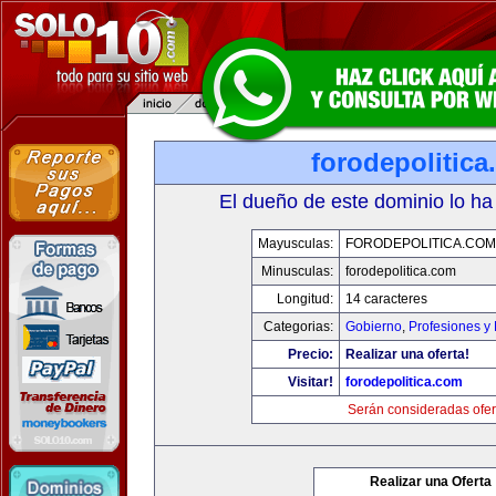
forodepolitic
El dueño de este dominio lo ha
Mayusculas:
FORODEPOLITICA.COM
Minusculas:
forodepolitica.com
Longitud:
14 caracteres
Categorias:
Gobierno
,
Profesiones y
Precio:
Realizar una oferta!
Visitar!
forodepolitica.com
Serán consideradas ofer
Realizar una Oferta