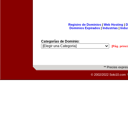
Registro de Dominios
|
Web Hosting
|
D
Dominios Expirados
|
Industrias
|
Indu
Categorías de Dominio:
[Pág. princi
** Precios expre
© 2002/2022 Solo10.com