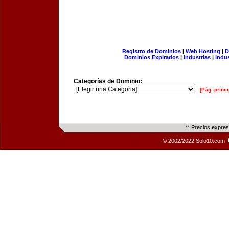
Registro de Dominios
|
Web Hosting
|
D
Dominios Expirados
|
Industrias
|
Indu
Categorías de Dominio:
[Pág. princi
** Precios expre
© 2002/2022 Solo10.com