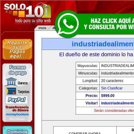
industriadealime
El dueño de este dominio lo ha
Mayusculas:
INDUSTRIADEALI
Minusculas:
industriadealiment
Longitud:
20 caracteres
Categorias:
Sin Clasificar
Precio:
$999.00
Visitar!
industriadealimen
Serán consideradas ofer
R