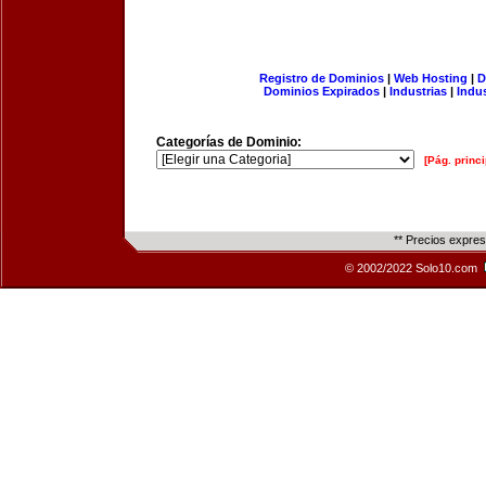
Registro de Dominios
|
Web Hosting
|
D
Dominios Expirados
|
Industrias
|
Indu
Categorías de Dominio:
[Pág. princi
** Precios expre
© 2002/2022 Solo10.com