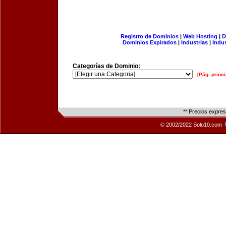
Registro de Dominios
|
Web Hosting
|
D
Dominios Expirados
|
Industrias
|
Indu
Categorías de Dominio:
[Pág. princi
** Precios expre
© 2002/2022 Solo10.com