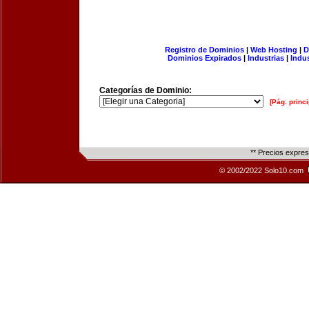
Registro de Dominios
|
Web Hosting
|
D
Dominios Expirados
|
Industrias
|
Indu
Categorías de Dominio:
[Pág. princi
** Precios expre
© 2002/2022 Solo10.com