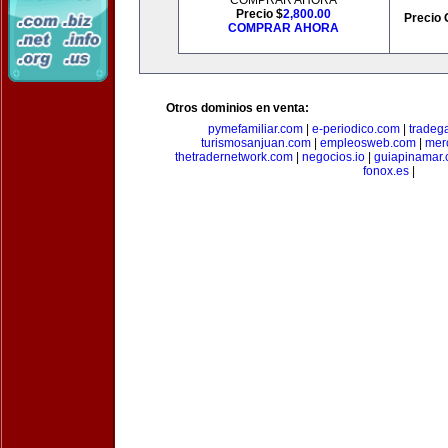
COMPRAR AHORA
Precio $
2,800.00
Precio 
COMPRAR AHORA
Otros dominios en venta:
pymefamiliar.com
|
e-periodico.com
|
tradega
turismosanjuan.com
|
empleosweb.com
|
mer
thetradernetwork.com
|
negocios.io
|
guiapinamar
fonox.es
|