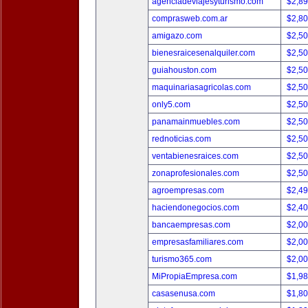
agenciadeviajesyturismo.com
$2,8
comprasweb.com.ar
$2,8
amigazo.com
$2,5
bienesraicesenalquiler.com
$2,5
guiahouston.com
$2,5
maquinariasagricolas.com
$2,5
only5.com
$2,5
panamainmuebles.com
$2,5
rednoticias.com
$2,5
ventabienesraices.com
$2,5
zonaprofesionales.com
$2,5
agroempresas.com
$2,4
haciendonegocios.com
$2,4
bancaempresas.com
$2,0
empresasfamiliares.com
$2,0
turismo365.com
$2,0
MiPropiaEmpresa.com
$1,9
casasenusa.com
$1,8