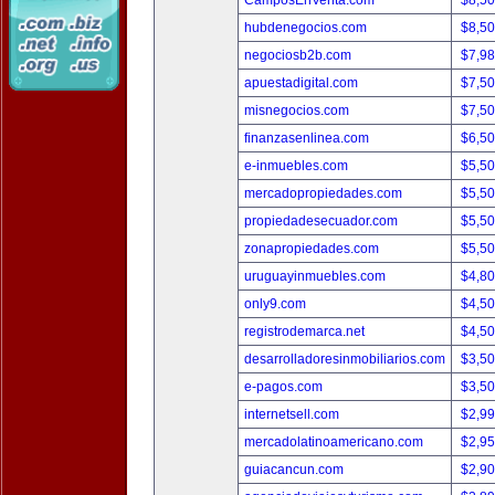
CamposEnVenta.com
$8,5
hubdenegocios.com
$8,5
negociosb2b.com
$7,9
apuestadigital.com
$7,5
misnegocios.com
$7,5
finanzasenlinea.com
$6,5
e-inmuebles.com
$5,5
mercadopropiedades.com
$5,5
propiedadesecuador.com
$5,5
zonapropiedades.com
$5,5
uruguayinmuebles.com
$4,8
only9.com
$4,5
registrodemarca.net
$4,5
desarrolladoresinmobiliarios.com
$3,5
e-pagos.com
$3,5
internetsell.com
$2,9
mercadolatinoamericano.com
$2,9
guiacancun.com
$2,9