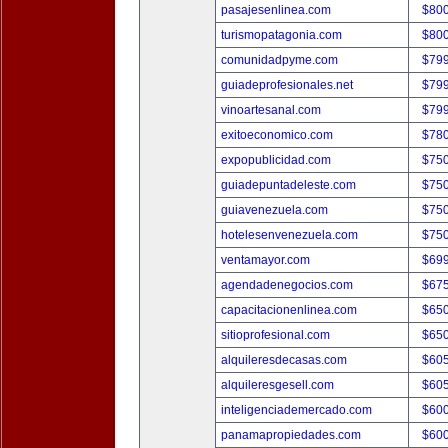
pasajesenlinea.com
$80
turismopatagonia.com
$80
comunidadpyme.com
$79
guiadeprofesionales.net
$79
vinoartesanal.com
$79
exitoeconomico.com
$78
expopublicidad.com
$75
guiadepuntadeleste.com
$75
guiavenezuela.com
$75
hotelesenvenezuela.com
$75
ventamayor.com
$69
agendadenegocios.com
$67
capacitacionenlinea.com
$65
sitioprofesional.com
$65
alquileresdecasas.com
$60
alquileresgesell.com
$60
inteligenciademercado.com
$60
panamapropiedades.com
$60