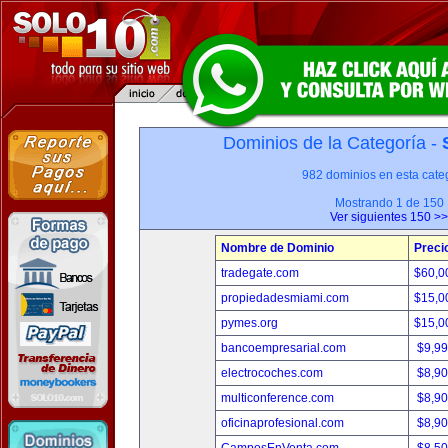
Dominios de la Categoría -
982 dominios en esta categ
Mostrando 1 de 150
Ver siguientes 150 >>
Nombre de Dominio
Preci
tradegate.com
$60,0
propiedadesmiami.com
$15,0
pymes.org
$15,0
bancoempresarial.com
$9,9
electrocoches.com
$8,9
multiconference.com
$8,9
oficinaprofesional.com
$8,9