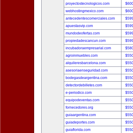
proyectostecnologicos.com
$60
webhostingmexico.com
$60
antecedentescomerciales.com
$59
apuestasvip.com
$59
mundodeofertas.com
$59
propiedadescancun.com
$59
incubadoraempresarial.com
$58
agroinmuebles.com
$55
alquileresbarcelona.com
$55
asesoriaenseguridad.com
$55
bodegasdeargentina.com
$55
detectordebilletes.com
$55
e-periodico.com
$55
equipodeventas.com
$55
fornecedores.org
$55
guiaargentina.com
$55
guiadeportes.com
$55
guiaflorida.com
$55