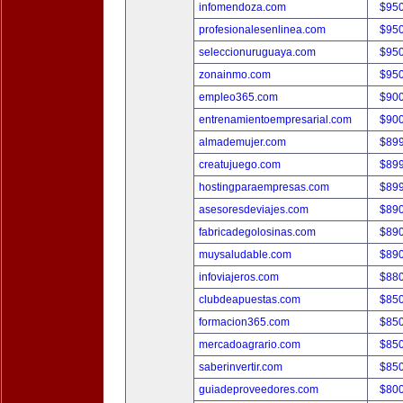
infomendoza.com
$95
profesionalesenlinea.com
$95
seleccionuruguaya.com
$95
zonainmo.com
$95
empleo365.com
$90
entrenamientoempresarial.com
$90
almademujer.com
$89
creatujuego.com
$89
hostingparaempresas.com
$89
asesoresdeviajes.com
$89
fabricadegolosinas.com
$89
muysaludable.com
$89
infoviajeros.com
$88
clubdeapuestas.com
$85
formacion365.com
$85
mercadoagrario.com
$85
saberinvertir.com
$85
guiadeproveedores.com
$80