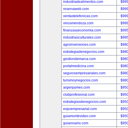
industriadealimentos.com
$99
reservaweb.com
$99
ventastelefonicas.com
$99
vinosmendoza.com
$99
finanzasyeconomia.com
$99
industriasculturales.com
$99
agroinversiones.com
$98
estrategiadenegocios.com
$98
gestiondemarca.com
$98
portalmedicina.com
$98
segurosempresariales.com
$98
turismoynegocios.com
$98
argenpymes.com
$95
clubprofesional.com
$95
estrategiasdenegocios.com
$95
expoempresarial.com
$95
guiamontevideo.com
$95
guiarosario.com
$95